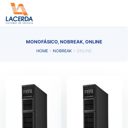
Ir
para
o
conteúdo
MONOFÁSICO
,
NOBREAK
,
ONLINE
HOME
>
NOBREAK
>
ONLINE