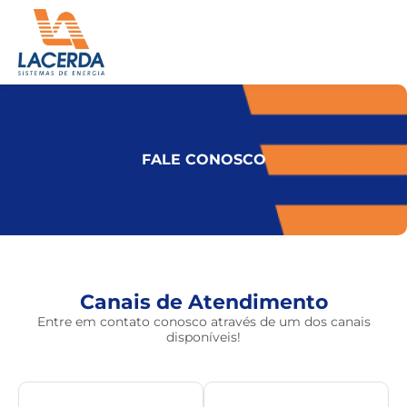
Ir
para
o
conteúdo
FALE CONOSCO
Canais de Atendimento
Entre em contato conosco através de um dos canais
disponíveis!