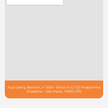
Rua Georg Rexroth, n° 609 – Bloco A CJ 02 Piraporinha
Diadema – São Paulo, 09951-270