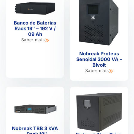
Banco de Baterias
Rack 19″ – 192 V /
09 Ah
Saber mais
Nobreak Proteus
Senoidal 3000 VA –
Bivolt
Saber mais
Nobreak TBB 3 kVA
– Rack 19″