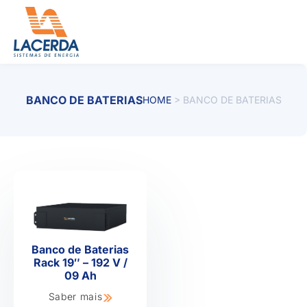
Ir
para
o
conteúdo
BANCO DE BATERIAS
HOME
>
BANCO DE BATERIAS
Banco de Baterias
Rack 19″ – 192 V /
09 Ah
Saber mais