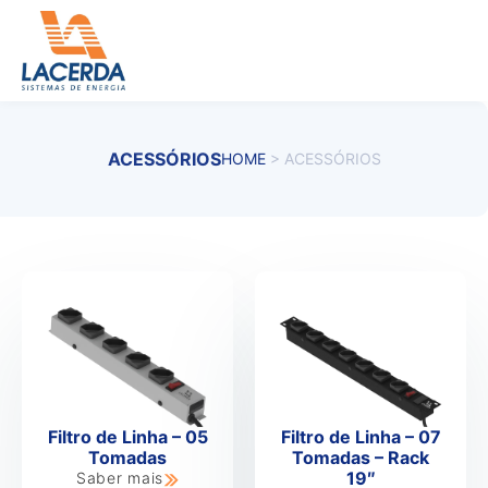
Ir
para
o
conteúdo
ACESSÓRIOS
HOME
>
ACESSÓRIOS
Filtro de Linha – 05
Filtro de Linha – 07
Tomadas
Tomadas – Rack
19″
Saber mais