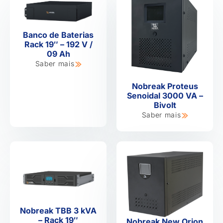
Banco de Baterias
Rack 19″ – 192 V /
09 Ah
Saber mais
Nobreak Proteus
Senoidal 3000 VA –
Bivolt
Saber mais
Nobreak TBB 3 kVA
– Rack 19″
Nobreak New Orion