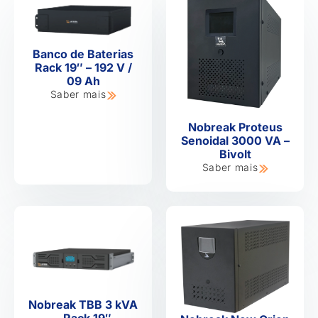
Banco de Baterias
Rack 19″ – 192 V /
09 Ah
Saber mais
Nobreak Proteus
Senoidal 3000 VA –
Bivolt
Saber mais
Nobreak TBB 3 kVA
– Rack 19″