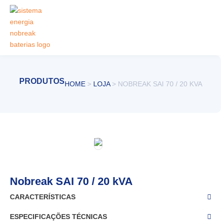
Ir
para
o
conteúdo
PRODUTOS
HOME
>
LOJA
>
NOBREAK SAI 70 / 20 KVA
Nobreak SAI 70 / 20 kVA
CARACTERÍSTICAS
ESPECIFICAÇÕES TÉCNICAS