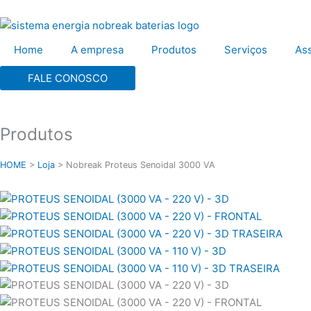
Ir
para
o
Home
A empresa
Produtos
Serviços
Ass
conteúdo
FALE CONOSCO
Produtos
HOME
>
Loja
>
Nobreak Proteus Senoidal 3000 VA