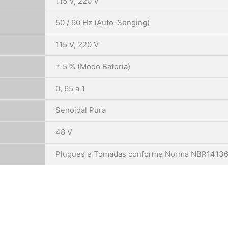
115 V, 220 V
50 / 60 Hz (Auto-Senging)
115 V, 220 V
± 5 % (Modo Bateria)
0, 65 a 1
Senoidal Pura
48 V
Plugues e Tomadas conforme Norma NBR1413