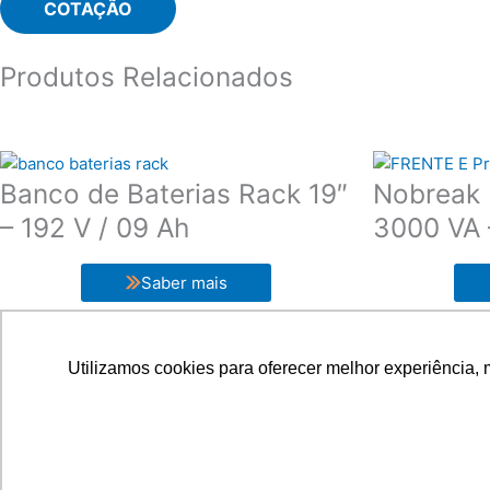
COTAÇÃO
Produtos Relacionados
Banco de Baterias Rack 19″
Nobreak 
– 192 V / 09 Ah
3000 VA –
Saber mais
Utilizamos cookies para oferecer melhor experiência, 
Criação de Sites por
UPSITES
Compliance
Politica de Privacidade
Política de Trocas e Devolu
F
I
W
L
Y
a
n
h
i
o