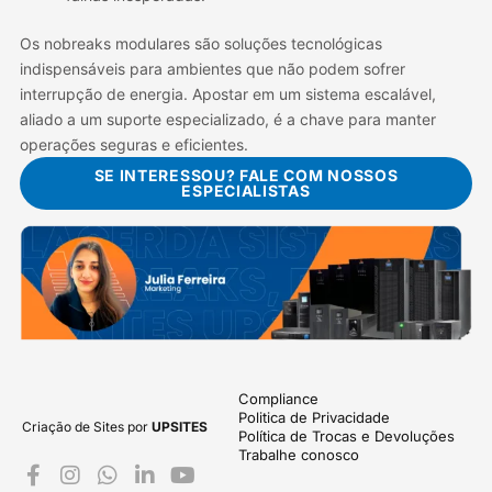
Os nobreaks modulares são soluções tecnológicas
indispensáveis para ambientes que não podem sofrer
interrupção de energia. Apostar em um sistema escalável,
aliado a um suporte especializado, é a chave para manter
operações seguras e eficientes.
SE INTERESSOU? FALE COM NOSSOS
ESPECIALISTAS
Compliance
Politica de Privacidade
Criação de Sites por
UPSITES
Política de Trocas e Devoluções
Trabalhe conosco
F
I
W
L
Y